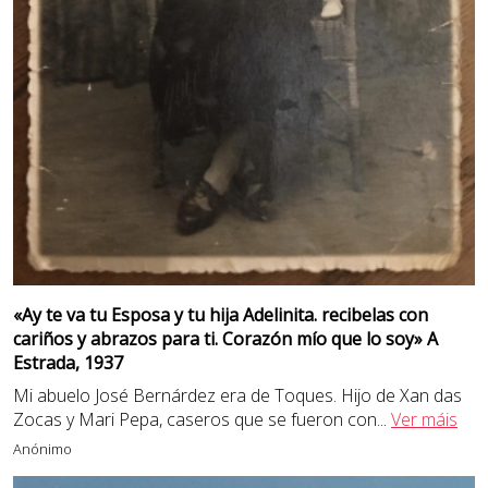
«Ay te va tu Esposa y tu hija Adelinita. recibelas con
cariños y abrazos para ti. Corazón mío que lo soy» A
Estrada, 1937
Mi abuelo José Bernárdez era de Toques. Hijo de Xan das
Zocas y Mari Pepa, caseros que se fueron con
...
Ver máis
Anónimo