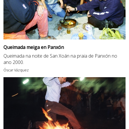
Queimada meiga en Panxón
Queimada na noite de San Xoán na praia de Panxón no
ano 2000.
Óscar Vázquez