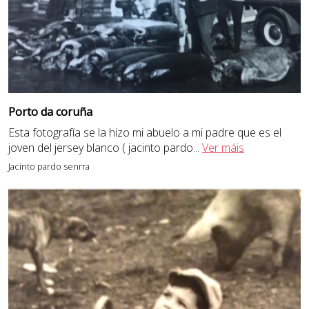
Porto da coruña
Esta fotografía se la hizo mi abuelo a mi padre que es el
joven del jersey blanco ( jacinto pardo
...
Ver máis
Jacinto pardo senrra