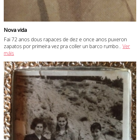
Nova vida
Fai 72 anos dous rapaces de dez e once anos puxeron
zapatos por primeira vez pra coller un barco rumbo
...
Ver
máis